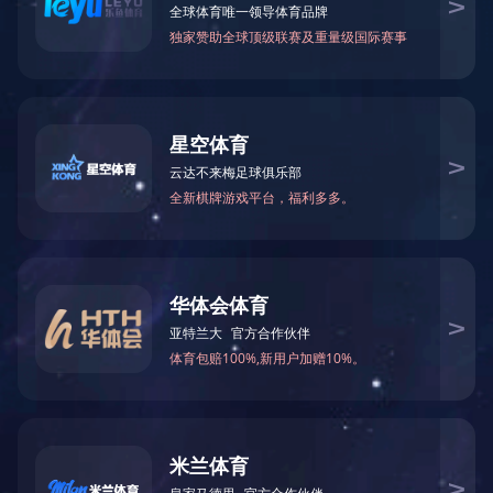
Copyright ©2022
安博在线登录官网
地址：南京市江北新区研创园江淼路88
号腾飞大厦C栋13楼
电话：025-69033088
苏ICP备19025516号
开云电子
乐竞官网
开云手机站官方版网站登录入口
开云官方在线入口
|
|
|
博鱼
开云足球
欧宝ob官网登录入口（中国）有限公司
欧亿官方网页
|
|
|
|