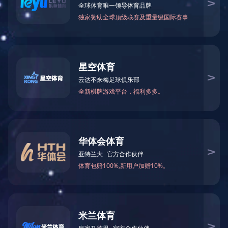
证了长晶科技在车规级功率半导体领域的技术积累、产品可靠
性以及规模化应用能力。