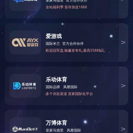
匠心打磨，三大核心突破
本次获奖的AD-CJAN1R1SN04AH，是长晶科技基于SGT
先进工艺打造的N沟道增强型功率场效应晶体管。它以 “低阻导
通、极速开关、抗高能冲击” 三大核心特性，赋能高效快速开
关场景，成为车规级应用的核心优选器件。
✅ 低导通损耗，大电流输出
VDS=40V，RDS(on)典型值仅0.87mΩ，ID高达274A，显
著降低导通损耗，适配高功率密度应用。
✅ 高雪崩耐量，抗冲击能力强
单脉冲雪崩能量EAS=700mJ，严苛工况下稳定可靠，保
障系统安全。
✅ 散热性能优异，适应极端环境
PDFN5×6-8L封装，热阻RθJC=1℃/W，工作温