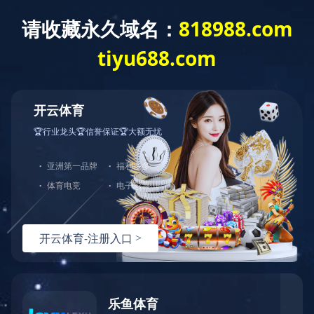
EN
首页
>>
产品中心
>>
安博在线登录官网
>>
PIN安博在线登录
搜索
官网
>>
PIN安博在线登录官网
PD
Part Number
Download
Circuit
Status
(mW)
(
Active
Reset